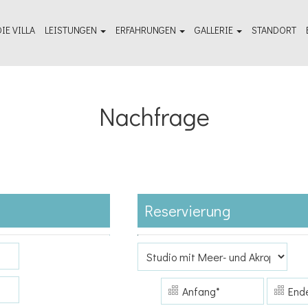
DIE VILLA
LEISTUNGEN
ERFAHRUNGEN
GALLERIE
STANDORT
Hausmeisterservice
Unbedingt ansehen - Reiseführer
Fotogalerie im Freien
Wellness & Spa
Dinge die zu tun sind
Raumfotogalerie
Nachfrage
Reservierung