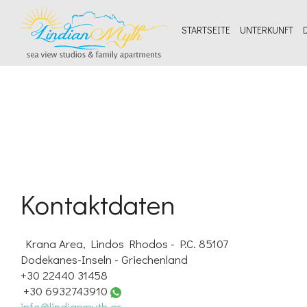
STARTSEITE
UNTERKUNFT
Kontaktdaten
Krana Area, Lindos Rhodos - P.C. 85107
Dodekanes-Inseln - Griechenland
+30 22440 31458
+30 6932743910
info@lindianmyth.gr