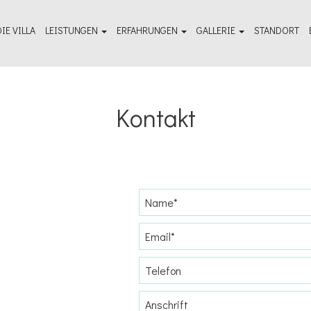
DIE VILLA
LEISTUNGEN
ERFAHRUNGEN
GALLERIE
STANDORT
Hausmeisterservice
Unbedingt ansehen - Reiseführer
Fotogalerie im Freien
Wellness & Spa
Dinge die zu tun sind
Raumfotogalerie
Kontakt