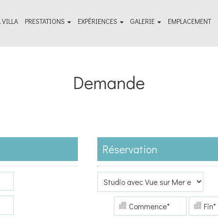
 VILLA
PRESTATIONS
EXPÉRIENCES
GALERIE
EMPLACEMENT
Installations et services
A voir absolument - Guide de voyage
Galerie de photos extérieures
Bien-être et spa
Choses à faire
Galerie de photos de la chambre
Demande
Réservation