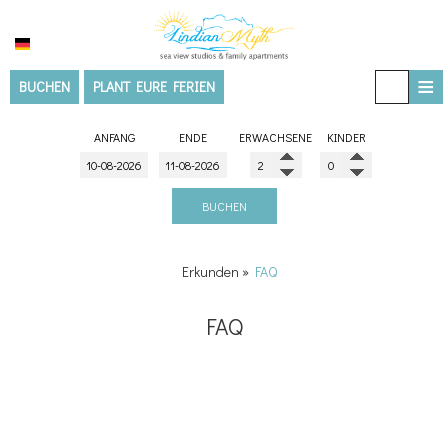
≡
BUCHEN
PLANT EURE FERIEN
STARTSEITE
ANFANG
ENDE
ERWACHSENE
KINDER
UNTERKUNFT
DIE VILLA
BUCHEN
LEISTUNGEN
Erkunden
»
FAQ
Hausmeisterservice
ERFAHRUNGEN
FAQ
Wellness & Spa
Unbedingt ansehen - Reiseführer
GALLERIE
Dinge die zu tun sind
Fotogalerie im Freien
STANDORT
Raumfotogalerie
BLOG