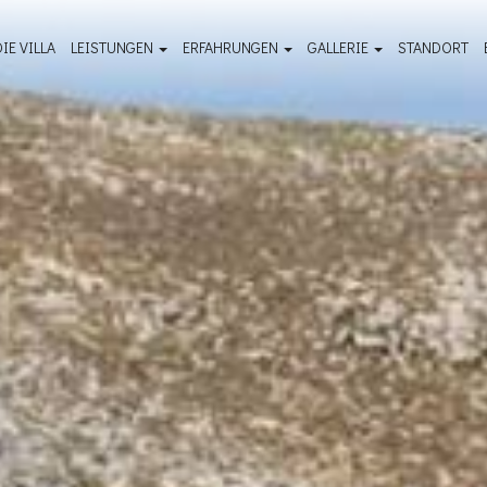
DIE VILLA
LEISTUNGEN
ERFAHRUNGEN
GALLERIE
STANDORT
Hausmeisterservice
Unbedingt ansehen - Reiseführer
Fotogalerie im Freien
Wellness & Spa
Dinge die zu tun sind
Raumfotogalerie