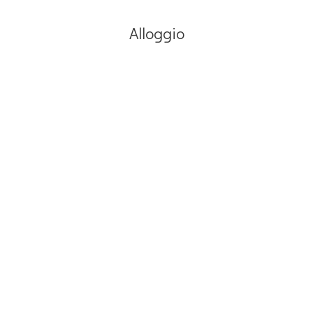
Alloggio
MONOLOCALE CON VISTA MARE E ACROPOLI (2-3
ADULTI)