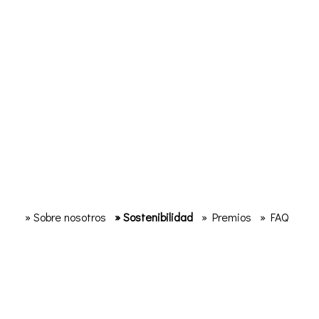
» Sobre nosotros
» Sostenibilidad
» Premios
» FAQ
CONTÁCTENOS
Lindian Myth
HOTEL EN LINDOS - RODAS