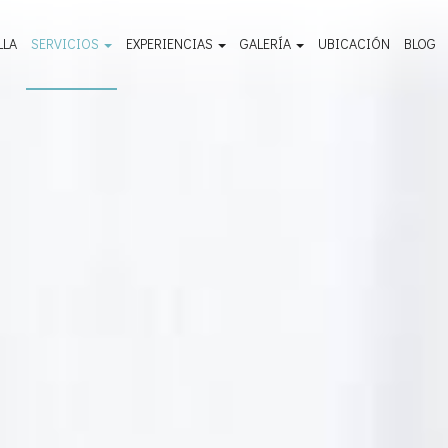
LLA
SERVICIOS
EXPERIENCIAS
GALERÍA
UBICACIÓN
BLOG
Instalaciones y servicios
Hay que ver - Guía de viaje
Galería de fotos al aire libre
Bienestar y Spa
Cosas para hacer
Galería de fotos de la habitación