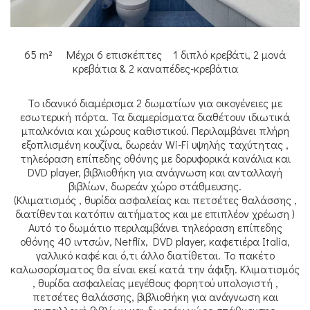
65 m²
Μέχρι 6 επισκέπτες
1 διπλό κρεβάτι, 2 μονά
κρεβάτια & 2 καναπέδες-κρεβάτια
Το ιδανικό διαμέρισμα 2 δωματίων για οικογένειες με
εσωτερική πόρτα. Τα διαμερίσματα διαθέτουν ιδιωτικά
μπαλκόνια και χώρους καθιστικού. Περιλαμβάνει πλήρη
εξοπλισμένη κουζίνα, δωρεάν Wi-Fi υψηλής ταχύτητας ,
τηλεόραση επίπεδης οθόνης με δορυφορικά κανάλια και
DVD player, βιβλιοθήκη για ανάγνωση και ανταλλαγή
βιβλίων, δωρεάν χώρο στάθμευσης.
(Κλιματισμός , θυρίδα ασφαλείας και πετσέτες θαλάσσης ,
διατίθενται κατόπιν αιτήματος και με επιπλέον χρέωση )
Αυτό το δωμάτιο περιλαμβάνει τηλεόραση επίπεδης
οθόνης 40 ιντσών, Netflix, DVD player, καφετιέρα Italia,
γαλλικό καφέ και ό,τι άλλο διατίθεται. Το πακέτο
καλωσορίσματος θα είναι εκεί κατά την άφιξη. Κλιματισμός
, θυρίδα ασφαλείας μεγέθους φορητού υπολογιστή ,
πετσέτες θαλάσσης, βιβλιοθήκη για ανάγνωση και